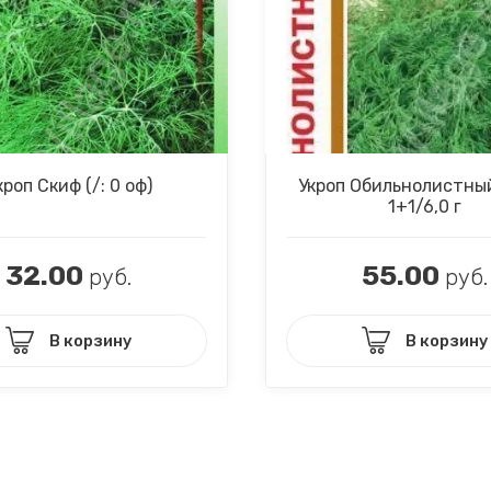
кроп Скиф (/: 0 оф)
Укроп Обильнолистны
1+1/6,0 г
32.00
55.00
руб.
руб.
В корзину
В корзину