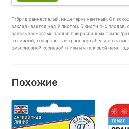
Гибрид раннеспелый, индетерминантный. От всход
закладывается над 9 листом. В кисти 4-6 плодов,
завязываемостью плодов при различных темпе?рату
отличный, товарность и транспортабельность высо
фузариозной корневой гнили и к галловой нематод
Похожие