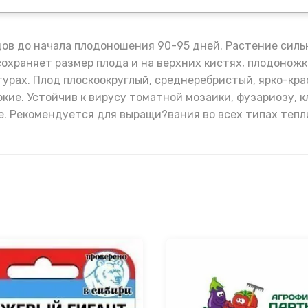
ов до начала плодоношения 90-95 дней. Растение силь
 сохраняет размер плода и на верхних кистях, плодонож
рах. Плод плоскоокруглый, среднеребристый, ярко-красн
кие. Устойчив к вирусу томатной мозаики, фузариозу, к
е. Рекомендуется для выращи?вания во всех типах тепл