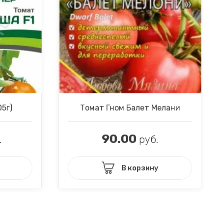
5г)
Томат Гном Балет Мелани
90.00
.
руб.
В корзину