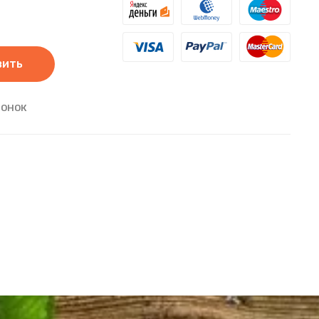
вить
ВОНОК