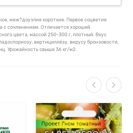
ное, меж?доузлия короткие. Первое соцветие
ка с сочленением. Отличается хорошей
ого цвета, массой 250-300 г, плотный. Вкус
ладоспориозу, вертициллёзу, вирусу бронзовости,
иц. Урожайность свыше 36 кг/м2.