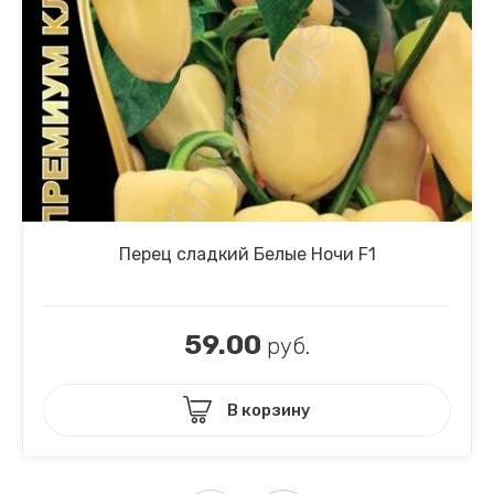
Петуния
Подсолнеч
Портулак
Просо
Рудбекия
Перец сладкий Белые Ночи F1
Сальвия
Смесь одн
59.00
руб.
Статице
В корзину
Табак
Тыква дек