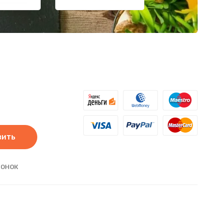
вить
ВОНОК